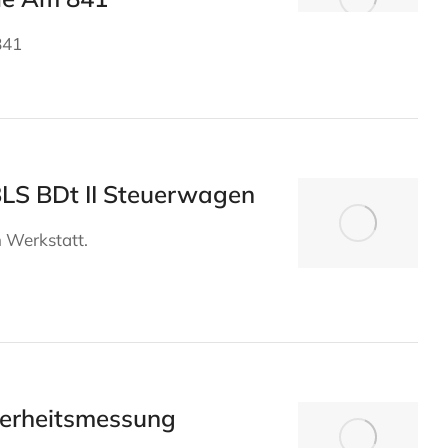
841
 BLS BDt II Steuerwagen
n Werkstatt.
herheitsmessung